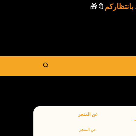
خرى
بانتظاركم
🔖🎁
عن المتجر
عن المتجر